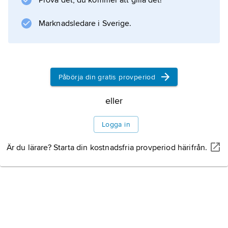
Prova det, du kommer att gilla det!
ofta ull eller lin.
Marknadsledare i Sverige.
Färgning
Brickband
Påbörja din gratis provperiod
Nålbindning
eller
Plissering
Logga in
Är du lärare? Starta din kostnadsfria provperiod härifrån.
Information om artikeln