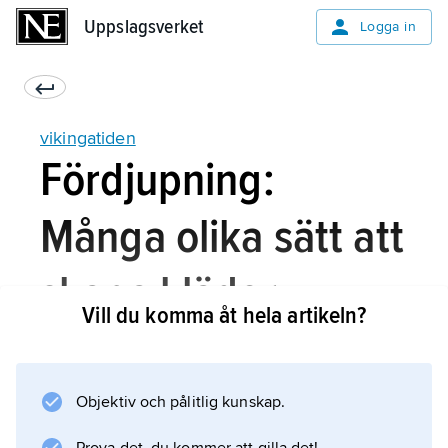
Uppslagsverket
Uppslagsverket
Logga in
vikingatiden
Fördjupning:
Många olika sätt att
skapa kläder
Vill du komma åt hela artikeln?
Under vikingatiden användes flera olika
Objektiv och pålitlig kunskap.
tekniker för att tillverka kläderna, och man
hade en mängd olika färger. Materialet var