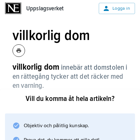
Uppslagsverket
Uppslagsverket
Logga in
villkorlig dom
villkorlig dom
innebär att domstolen i
en rättegång tycker att det räcker med
en varning.
Vill du komma åt hela artikeln?
Domstolen tror då att den åtalade personen
inte kommer att begå nya brott. Om personen
ändå begår ett brott inom en tvåårsperiod blir
han eller hon kallad till domstolen igen och får
Objektiv och pålitlig kunskap.
ett strängare straff än vad som från början