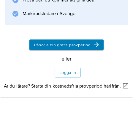
Prova det, du kommer att gilla det!
kunde ha varit aktuellt.
Marknadsledare i Sverige.
Information om artikeln
Påbörja din gratis provperiod
eller
Logga in
Är du lärare? Starta din kostnadsfria provperiod härifrån.