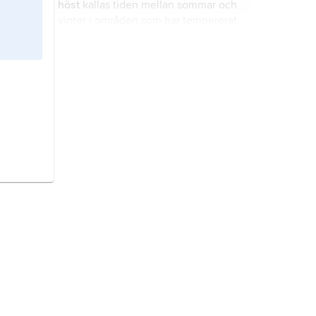
höst
kallas tiden mellan sommar och
vinter i områden som har tempererat
klimat eller polarklimat.
middagsmörker
är vinterns
motsvarighet till sommarens
midnattssol.
natt
kallar man den del av dygnet då
solen befinner sig under horisonten.
midvintermörker
kallas ett fenomen
som inträffar kring vintersolståndet,
nämligen att det under större delen
av dygnet (eller hela dygnet) är
mörkt.