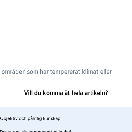
 i områden som har tempererat klimat eller
Vill du komma åt hela artikeln?
cember, januari och februari är vintermånader. På
.
Objektiv och pålitlig kunskap.