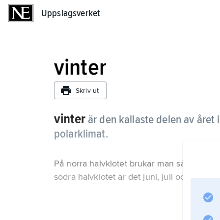
Uppslagsverket
Uppslagsverket
vinter
Skriv ut
vinter
är den kallaste delen av året
polarklimat.
På norra halvklotet brukar man säga att de
södra halvklotet är det juni, juli och augusti