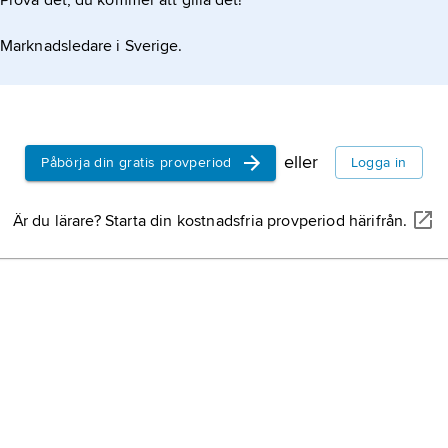
Prova det, du kommer att gilla det!
Marknadsledare i Sverige.
eller
Påbörja din gratis provperiod
Logga in
Är du lärare? Starta din kostnadsfria provperiod härifrån.