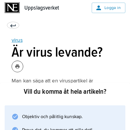
Uppslagsverket
Uppslagsverket
Logga in
virus
Är virus levande?
Man kan säga att en viruspartikel är
arvsmassa inneslutet i ett dött hölje.
Vill du komma åt hela artikeln?
Arvsmassan innehåller information om hur
viruspartikeln ska byggas upp när den förökar
sig. Men viruspartikeln kan inte klara det på
Objektiv och pålitlig kunskap.
egen hand. För att ett virus ska kunna föröka
sig behöver det alltså vara inne i en