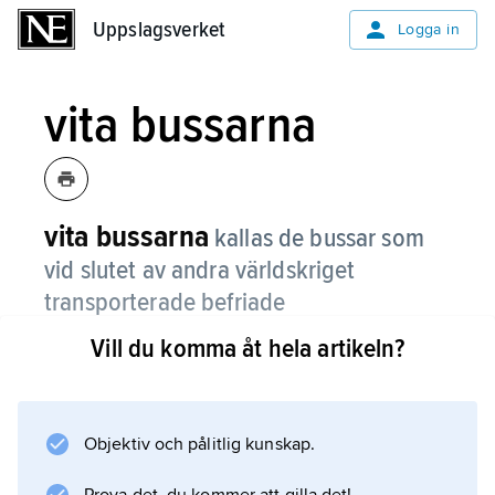
Uppslagsverket
Uppslagsverket
Logga in
vita bussarna
vita bussarna
kallas de bussar som
vid slutet av andra världskriget
transporterade befriade
koncentrationslägerfångar till Sverige.
Vill du komma åt hela artikeln?
Vita bussarna ingick i den så kallade
Bernadotteaktionen
.
Objektiv och pålitlig kunskap.