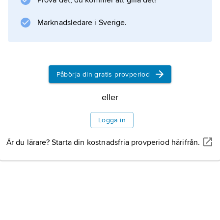
Prova det, du kommer att gilla det!
Marknadsledare i Sverige.
Information om artikeln
Påbörja din gratis provperiod
eller
Logga in
Är du lärare? Starta din kostnadsfria provperiod härifrån.