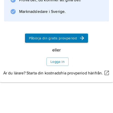
Prova det, du kommer att gilla det!
. Andra vulkaner kan vara overksamma långa
Marknadsledare i Sverige.
tider men plötsligt få ett häftigt utbrott. De blir
högre och kägelformiga och kallas
stratovulkaner
. Sådana byggs upp
Påbörja din gratis provperiod
eller
Information om artikeln
Logga in
Är du lärare? Starta din kostnadsfria provperiod härifrån.