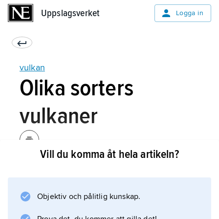
Uppslagsverket
Uppslagsverket
Logga in
vulkan
Olika sorters
vulkaner
Vill du komma åt hela artikeln?
Det finns olika sorters vulkaner. Somliga har
ett lugnt flöde som kan pågå länge. Sådana
vulkaner blir ganska låga och utbredda och
Objektiv och pålitlig kunskap.
kallas
sköldvulkaner