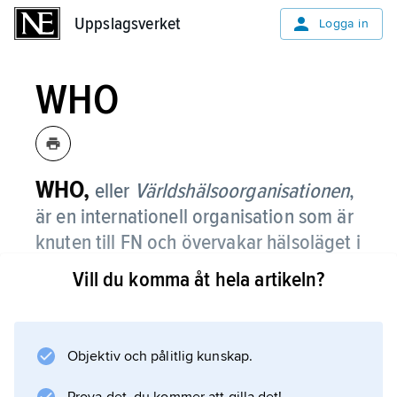
Uppslagsverket
Uppslagsverket
Logga in
WHO
WHO,
eller
Världshälsoorganisationen
,
är en internationell organisation som är
knuten till FN och övervakar hälsoläget i
världen.
Vill du komma åt hela artikeln?
WHO försöker bland annat se till att så många
barn som möjligt blir vaccinerade mot polio
och andra infektionssjukdomar.
Objektiv och pålitlig kunskap.
Organisationen vill också förbättra vården för