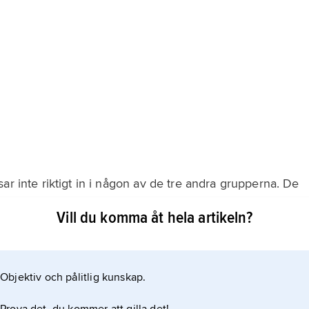
ar inte riktigt in i någon av de tre andra grupperna. De
 dem är den allra sista pjäsen som heter
Vill du komma åt hela artikeln?
ender kan förlåta varandra, försonas och bli vänner.
Objektiv och pålitlig kunskap.