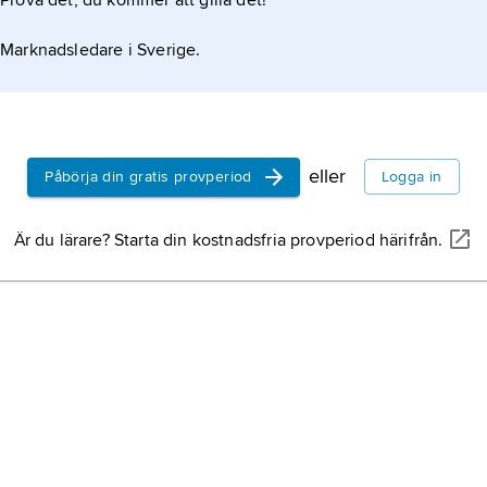
Prova det, du kommer att gilla det!
Marknadsledare i Sverige.
eller
Påbörja din gratis provperiod
Logga in
Är du lärare? Starta din kostnadsfria provperiod härifrån.