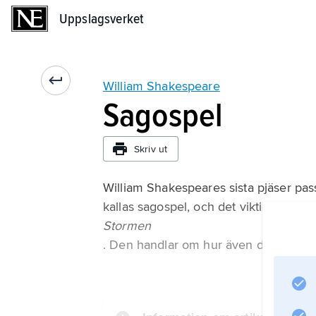
Uppslagsverket
Uppslagsverket
William Shakespeare
Sagospel
Skriv ut
William Shakespeares sista pjäser pass
kallas sagospel, och det viktigaste av
Stormen
. Den handlar om hur även de värsta fi