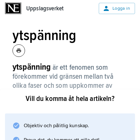
Uppslagsverket
Uppslagsverket
Logga in
ytspänning
ytspänning
är ett fenomen som
förekommer vid gränsen mellan två
olika faser och som uppkommer av
kraften som verkar mellan molekylerna.
Vill du komma åt hela artikeln?
Oftast ser vi ytspänning vid en vattenyta. På
vattenytan är den sammanhållande kraften
mellan vattenmolekylerna större än i vätskans
Objektiv och pålitlig kunskap.
inre. Andra ämnen kan också ha ytspänning,