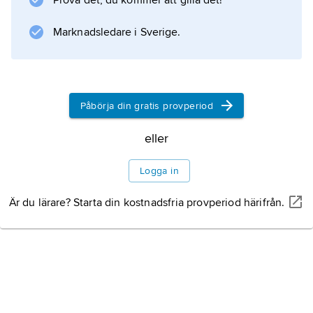
Prova det, du kommer att gilla det!
men den är särskilt stor hos vatten.
Marknadsledare i Sverige.
Information om artikeln
Påbörja din gratis provperiod
eller
Logga in
Är du lärare? Starta din kostnadsfria provperiod härifrån.