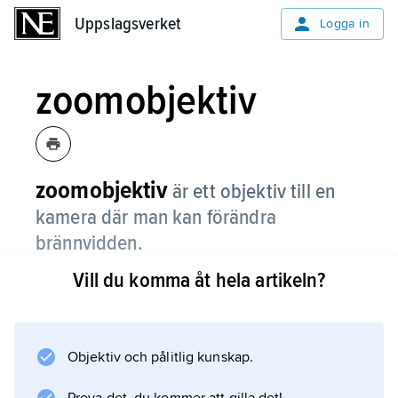
Uppslagsverket
Uppslagsverket
Logga in
zoomobjektiv
zoomobjektiv
är ett objektiv till en
kamera där man kan förändra
brännvidden.
Vill du komma åt hela artikeln?
Brännvidden hos ett objektiv bestämmer hur
”nära” motivet man kommer och också hur
perspektivet blir.
Objektiv och pålitlig kunskap.