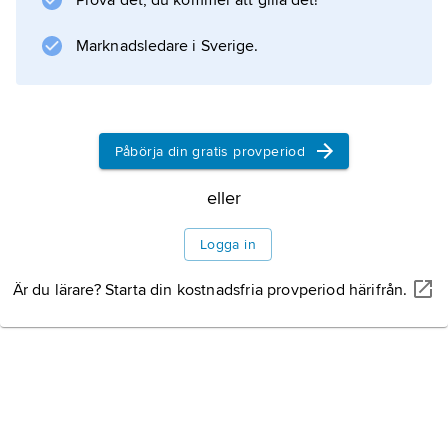
Prova det, du kommer att gilla det!
Information om artikeln
Marknadsledare i Sverige.
Påbörja din gratis provperiod
eller
Logga in
Är du lärare? Starta din kostnadsfria provperiod härifrån.