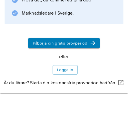
Prova det, du kommer att gilla det!
Marknadsledare i Sverige.
Påbörja din gratis provperiod
eller
Logga in
Är du lärare? Starta din kostnadsfria provperiod härifrån.