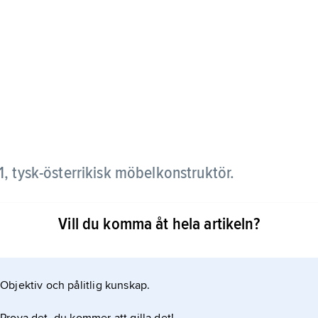
, tysk-österrikisk möbelkonstruktör.
a med laminerat böjträ, en teknik han patenterade
Vill du komma åt hela artikeln?
där han deltog i inredandet av Palais Liechtenstein.
Objektiv och pålitlig kunskap.