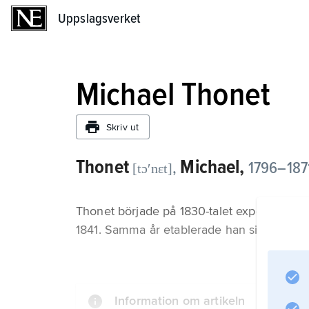
Uppslagsverket
Uppslagsverket
Michael Thonet
Skriv ut
Thonet
Michael,
,
1796–1871
[tɔʹnɛt]
Thonet började på 1830-talet experimenter
1841. Samma år etablerade han sig i Wien, 
Information om artikeln