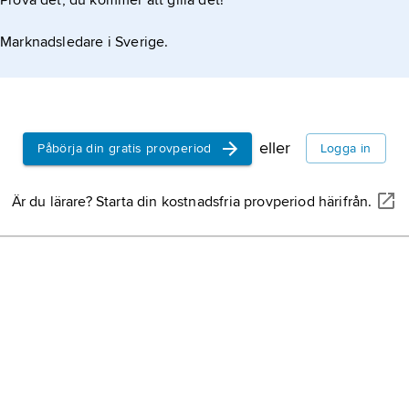
Prova det, du kommer att gilla det!
Marknadsledare i Sverige.
eller
Påbörja din gratis provperiod
Logga in
Är du lärare? Starta din kostnadsfria provperiod härifrån.