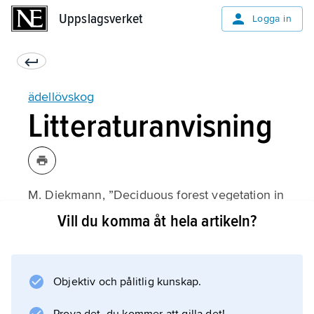
Uppslagsverket
Uppslagsverket
Logga in
ädellövskog
Litteraturanvisning
M. Diekmann, ”Deciduous forest vegetation in
Boreo-nemoral Scandinavia”,
Vill du komma åt hela artikeln?
Acta Phytogeographica Suecica
1994.
Objektiv och pålitlig kunskap.