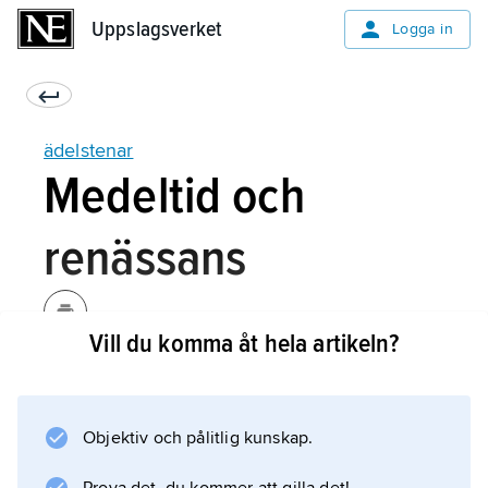
Uppslagsverket
Uppslagsverket
Logga in
ädelstenar
Medeltid och
renässans
Vill du komma åt hela artikeln?
Medeltidens praktföremål av guld eller förgyllt
silver visar ofta en färgstark mångfald av
ädelstenar. Ett berömt exempel är den
Objektiv och pålitlig kunskap.
ungerska Stefanskronan, sammansatt på 1100-
eller 1200-talet av två kronor, en bysantinsk