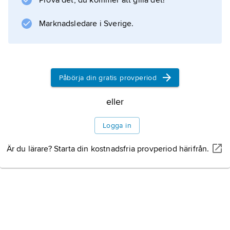
Prova det, du kommer att gilla det!
och en i romansk stil. Kronan är besatt med
Marknadsledare i Sverige.
pärlor och slipade ädelstenar. I Sverige finns
bl.a. Motalaspännet, tillverkat
Påbörja din gratis provperiod
Information om artikeln
eller
Logga in
Är du lärare? Starta din kostnadsfria provperiod härifrån.