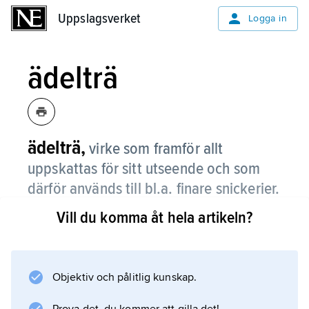
Uppslagsverket
Uppslagsverket
Logga in
ädelträ
ädelträ,
virke som framför allt
uppskattas för sitt utseende och som
därför används till bl.a. finare snickerier.
Vill du komma åt hela artikeln?
Någon helt entydig definition på ädelträ finns
inte; såväl virke från inhemska ädla lövträd,
t.ex. ek, alm, ask, lönn, lind, avenbok och bok
(se
Objektiv och pålitlig kunskap.
ädellövskog