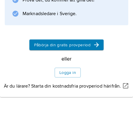
Prova det, du kommer att gilla det!
), som vissa importerade exotiska virkessorter,
t.ex. mahogny, ebenholts, palisander och teak,
Marknadsledare i Sverige.
brukar räknas dit.
Påbörja din gratis provperiod
Information om artikeln
eller
Logga in
Är du lärare? Starta din kostnadsfria provperiod härifrån.