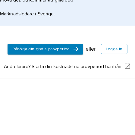
Prova det, du kommer att gilla det!
(ov
vät
Marknadsledare i Sverige.
(
asc
ova
(
hy
ägg
dy
utg
eller
Påbörja din gratis provperiod
Logga in
ägg
tu
Är du lärare? Starta din kostnadsfria provperiod härifrån.
test
Bre
som
tys
187
gyn
som
liv
liv
can
tax