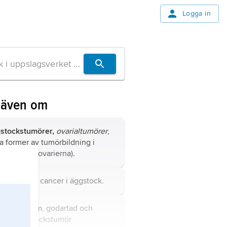
Logga in
 även om
stockstumörer,
ovarialtumörer
,
ka former av tumörbildning i
stockarna (ovarierna).
rialcancer,
cancer i äggstock.
gs syndrom
, godartad och
lsynt äggstockstumör