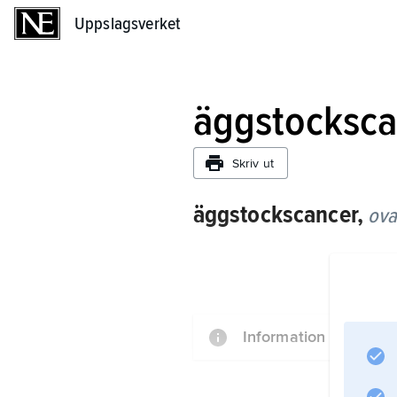
Uppslagsverket
Uppslagsverket
äggstocksca
Skriv ut
äggstockscancer,
ova
Information om artike