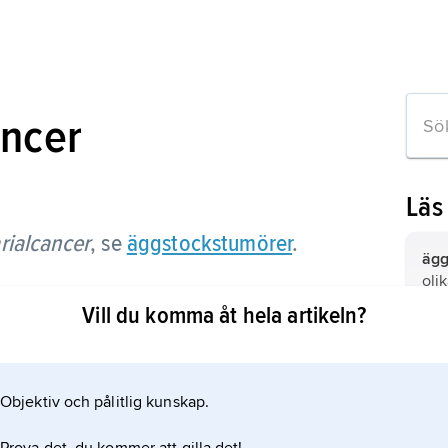
ncer
Läs
rialcancer
,
se
äggstockstumörer
.
ägg
oli
ägg
Vill du komma åt hela artikeln?
ova
ln
Objektiv och pålitlig kunskap.
Mei
säl