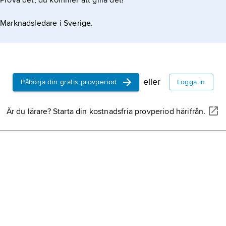
Prova det, du kommer att gilla det!
 samma egendom ska vara giftorättsgods.
Marknadsledare i Sverige.
eller
Påbörja din gratis provperiod
Logga in
Är du lärare? Starta din kostnadsfria provperiod härifrån.