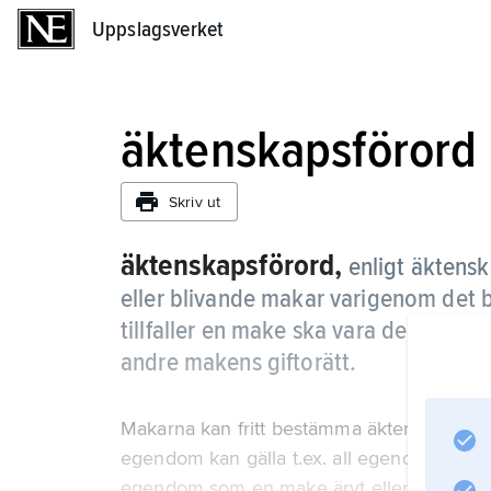
Uppslagsverket
Uppslagsverket
äktenskapsförord
Skriv ut
äktenskapsförord,
enligt äktens
eller blivande makar varigenom det b
tillfaller en make ska vara dennes e
andre makens giftorätt.
Makarna kan fritt bestämma äktenskapsföro
egendom kan gälla t.ex. all egendom som
egendom som en make ärvt eller ägt före ä