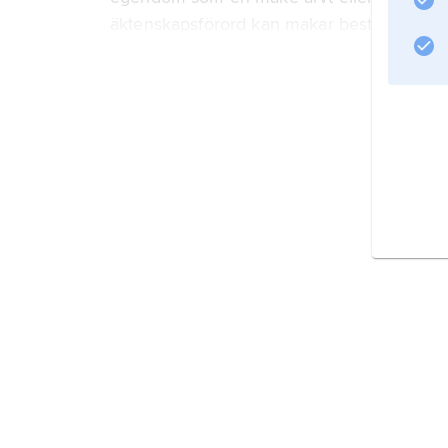
äktenskapsförord kan makar bestämma att
Information om artikeln