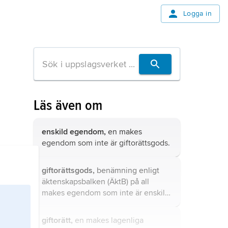
Logga in
Läs även om
enskild egendom,
en makes
egendom som inte är giftorättsgods.
giftorättsgods,
benämning enligt
äktenskapsbalken (ÄktB) på all
makes egendom som inte är enskild
egendom.
giftorätt,
en makes lagenliga