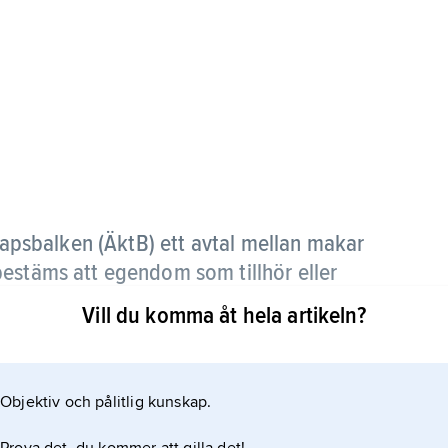
kapsbalken (ÄktB) ett avtal mellan makar
estäms att egendom som tillhör eller
nskilda egendom som inte omfattas av den
Vill du komma åt hela artikeln?
rdets omfattning. En föreskrift om enskild
Objektiv och pålitlig kunskap.
 en make äger, viss bestämd egendom eller sådan
ktenskapet. Genom att upprätta ett nytt