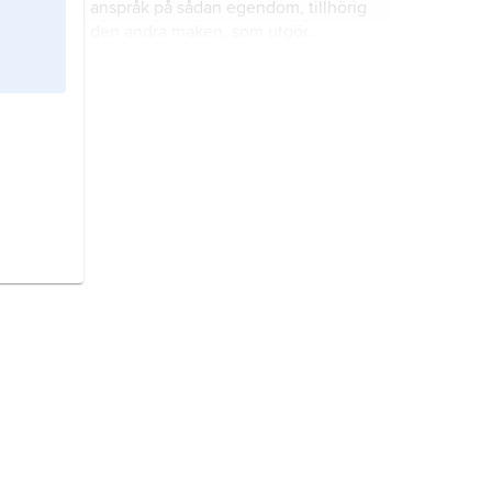
anspråk på sådan egendom, tillhörig
den andra maken, som utgör
giftorättsgods.
bodelning,
delning av makars
giftorättsgods eller av sambors
bostad och bohag.
äktenskap,
en i särskilda former
ingången förbindelse mellan två
personer.
gåva,
överlåtelse av fast eller lös
egendom utan vederlag.
arv,
i juridisk mening övergång
(succession) av en avliden persons,
arvlåtarens
, egendom till vissa i
ärvdabalken (ÄB) angivna personer,
arvingar
eller
arvtagare
, vilken sker