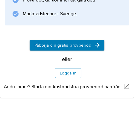
Prova det, du kommer att gilla det!
Marknadsledare i Sverige.
Påbörja din gratis provperiod
eller
Logga in
Är du lärare? Starta din kostnadsfria provperiod härifrån.