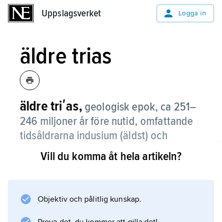
Uppslagsverket
Uppslagsverket
Logga in
äldre trias
äldre triʹas,
geologisk epok, ca 251–
246 miljoner år före nutid, omfattande
tidsåldrarna indusium (äldst) och
olenekium.
Vill du komma åt hela artikeln?
Den lagerföljd (serie) som då bildades
benämns undre trias. Se
geologisk tidsskala
Objektiv och pålitlig kunskap.
.