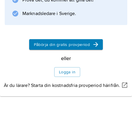
Prova det, du kommer att gilla det!
Marknadsledare i Sverige.
Information om artikeln
Påbörja din gratis provperiod
eller
Logga in
Är du lärare? Starta din kostnadsfria provperiod härifrån.