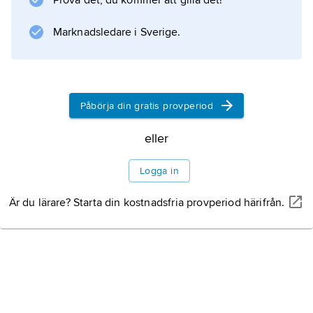
Prova det, du kommer att gilla det!
älgstammen i Sverige ligger runt 3 procent.
Infektioner orsakade av
Marknadsledare i Sverige.
Information om artikeln
Påbörja din gratis provperiod
eller
Logga in
Är du lärare? Starta din kostnadsfria provperiod härifrån.