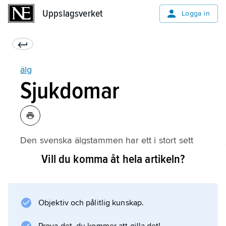
Uppslagsverket
Uppslagsverket
Logga in
älg
Sjukdomar
Den svenska älgstammen har ett i stort sett
gott hälsoläge. Under senare år har intensiv
Vill du komma åt hela artikeln?
forskning runt älgstammens hälsotillstånd
bedrivits, bland annat med fokus på den
sjukdom som benämns älvsborgssjukan.
Objektiv och pålitlig kunskap.
Forskningen har visat att dödligheten i
infektioner eller andra sjukdomar i