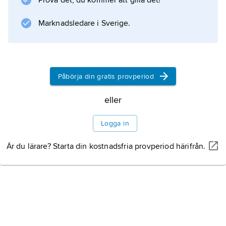
Prova det, du kommer att gilla det!
Marknadsledare i Sverige.
Information om artikeln
Påbörja din gratis provperiod
eller
Logga in
Är du lärare? Starta din kostnadsfria provperiod härifrån.