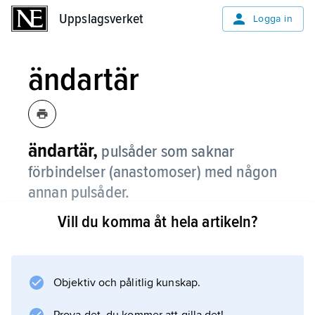
Uppslagsverket
Uppslagsverket
Logga in
ändartär
ändartär,
pulsåder som saknar
förbindelser (anastomoser) med någon
annan pulsåder.
Vill du komma åt hela artikeln?
Vid tillstängning av en ändartär uppstår
vävnadsskador, infarkt, inom ändartärens
försörjningsområde. Ändartärer finns i hjärnan,
hjärtat, mjälten och njurarna.
Objektiv och pålitlig kunskap.