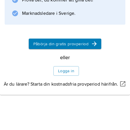
Prova det, du kommer att gilla det!
slutmuskel som aktiveras reflexmässigt och en
yttre, tvärstrimmig slutmuskel som står under
Marknadsledare i Sverige.
viljans inflytande. Ändtarmen mynnar på
kroppsytan
Påbörja din gratis provperiod
Information om artikeln
eller
Logga in
Är du lärare? Starta din kostnadsfria provperiod härifrån.