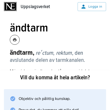
Uppslagsverket
Uppslagsverket
Logga in
ändtarm
ändtarm,
reʹctum
,
rektum
,
den
avslutande delen av tarmkanalen.
Människans ändtarm består av en vid del,
Vill du komma åt hela artikeln?
ampulla recti
, som övergår i en ca 3 cm lång smal kanal,
analkanalen. I denna finns längsgående
slemhinneveck innehållande vener.
Objektiv och pålitlig kunskap.
Analkanalen omges av en inre, glatt