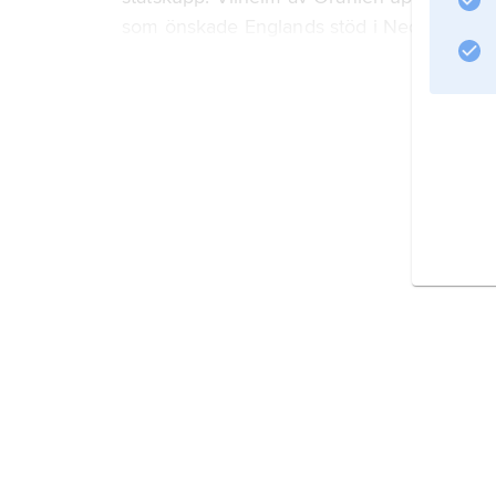
som önskade Englands stöd i Nederlände
Litteraturanvisning
Information om artikeln