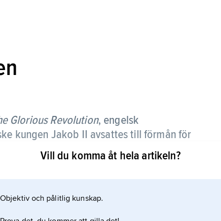
en
he Glorious Revolution
,
engelsk
lske kungen Jakob
II
avsattes till förmån för
hennes likaledes protestantiske gemål, den
Vill du komma åt hela artikeln?
av Oranien.
därtill födseln av en katolsk tronarvinge i juni 1688
Objektiv och pålitlig kunskap.
.a. biskopen av London) och började planlägga en
brevledes att föra en armé till England. Vilhelm,