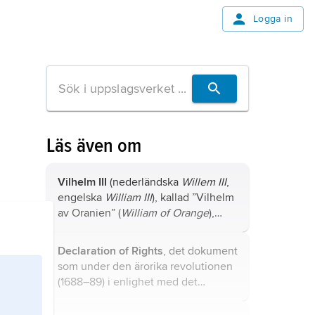
Logga in
Läs även om
Vilhelm III
(nederländska
Willem III
,
engelska
William III
), kallad ”Vilhelm
av Oranien” (
William of Orange
),
född 14 november (4 november
enligt gamla stilen) 1650, död 19
Declaration of Rights
, det dokument
mars (8 mars enligt gamla stilen)
som under den ärorika revolutionen
1702, ståthållare av Nederländerna
(1688–89) i enlighet med det
från 1672, kung av England,
engelska parlamentets krav i
Skottland och Irland från 1689; son
februari 1689 godkändes av Vilhelm