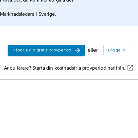
Prova det, du kommer att gilla det!
rnas kamp mot
Marknadsledare i Sverige.
eller
Påbörja din gratis provperiod
Logga in
Är du lärare? Starta din kostnadsfria provperiod härifrån.