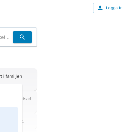
Logga in
rt i familjen
av trädgårdsärt
tärter; se
ärt
.