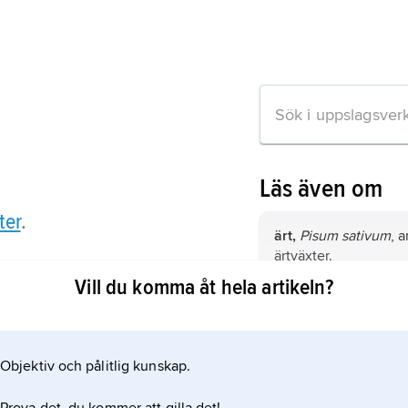
Läs även om
ter
.
ärt,
Pisum sativum
, a
ärtväxter.
Vill du komma åt hela artikeln?
spritärter,
formgrupp 
i familjen ärtväxter.
ation om artikeln
Objektiv och pålitlig kunskap.
kokärt,
sorter av spri