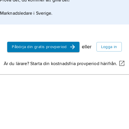
Prova det, du kommer att gilla det!
ärtsmyg,
Bruchus pi
skalbaggsfamiljen fr
Marknadsledare i Sverige.
trädgårdsärt,
Pisum 
subspecies
sativum
,
familjen ärtväxter.
eller
Påbörja din gratis provperiod
Logga in
ärter,
Pisum
, släkte 
fem arter ettåriga ört
Är du lärare? Starta din kostnadsfria provperiod härifrån.
hemmahörande i
medelhavsområdet.
spritärt,
sortgrupp in
ärtvecklare,
Cydia ni
fjärilsfamiljen vecklar
Pisum,
det vetenskap
växtsläktet ärter.