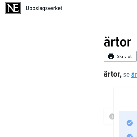
Uppslagsverket
Uppslagsverket
ärtor
Skriv ut
ärtor,
se
är
Inform