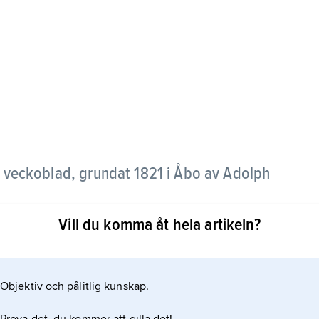
t veckoblad, grundat 1821 i Åbo av Adolph
Vill du komma åt hela artikeln?
ör finskheten och förbjöds efter nio månader, varpå
Objektiv och pålitlig kunskap.