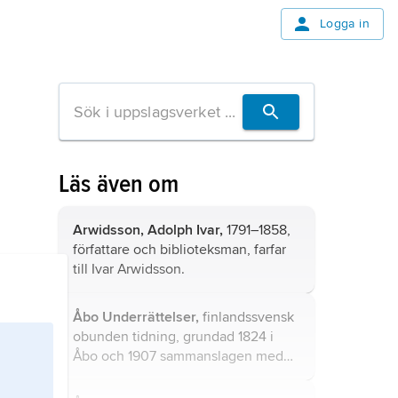
Logga in
Läs även om
Arwidsson, Adolph Ivar,
1791–1858,
författare och biblioteksman, farfar
till Ivar Arwidsson.
Åbo Underrättelser,
finlandssvensk
obunden tidning, grundad 1824 i
Åbo och 1907 sammanslagen med
Åbo Tidning (grundad 1833).