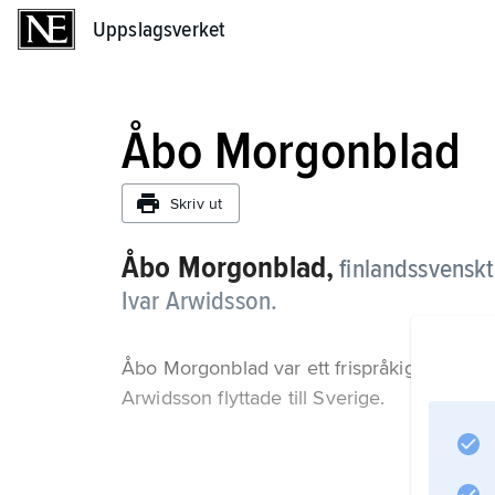
Uppslagsverket
Uppslagsverket
Åbo Morgonblad
Skriv ut
Åbo Morgonblad,
finlandssvensk
Ivar Arwidsson.
Åbo Morgonblad var ett frispråkigt organ f
Arwidsson flyttade till Sverige.