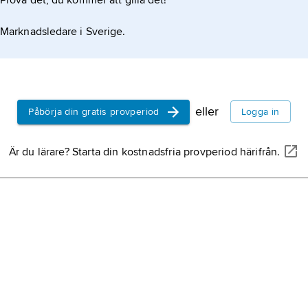
Prova det, du kommer att gilla det!
Marknadsledare i Sverige.
eller
Påbörja din gratis provperiod
Logga in
Är du lärare? Starta din kostnadsfria provperiod härifrån.