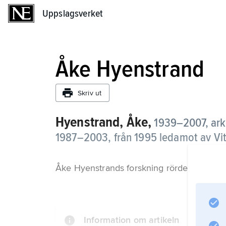
Uppslagsverket
Uppslagsverket
Åke Hyenstrand
Skriv ut
Hyenstrand, Åke,
1939–2007, arke
1987–2003, från 1995 ledamot av Vi
Åke Hyenstrands forskning rörde främst jä
Information om artikeln