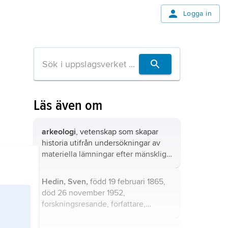
Logga in
Läs även om
arkeologi
, vetenskap som skapar
historia utifrån undersökningar av
materiella lämningar efter mänskligt
liv.
Hedin, Sven,
född 19 februari 1865,
död 26 november 1952,
forskningsresande, författare,
berömd för sina expeditioner i
Centralasien.