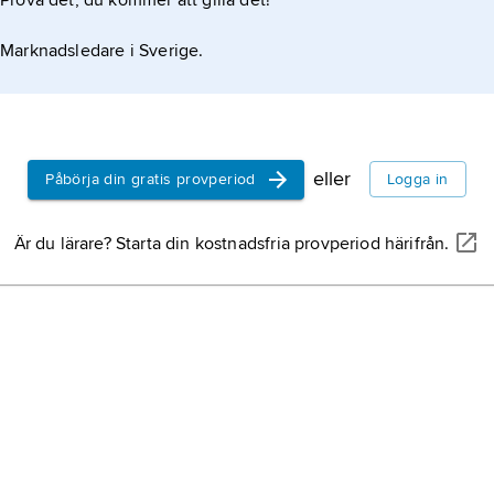
Prova det, du kommer att gilla det!
Marknadsledare i Sverige.
eller
Påbörja din gratis provperiod
Logga in
Är du lärare? Starta din kostnadsfria provperiod härifrån.