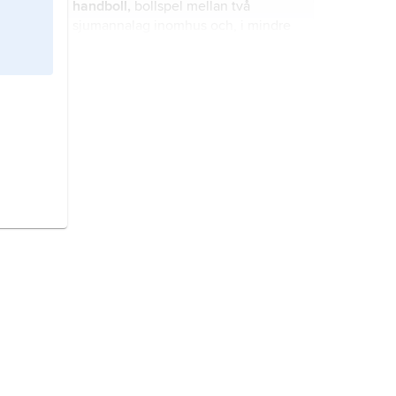
handboll,
bollspel mellan två
sjumannalag inomhus och, i mindre
omfattning, utomhus.
Cypern,
ö i nordöstra Medelhavet.
Hälsingland,
landskap i Norrland.
Sydkorea,
stat i Östasien.
fotboll,
engelska
association
football
, bollspel mellan två lag,
vanligtvis med elva spelare i varje.
Öland,
landskap i Götaland.
Östergötland,
landskap i Götaland.