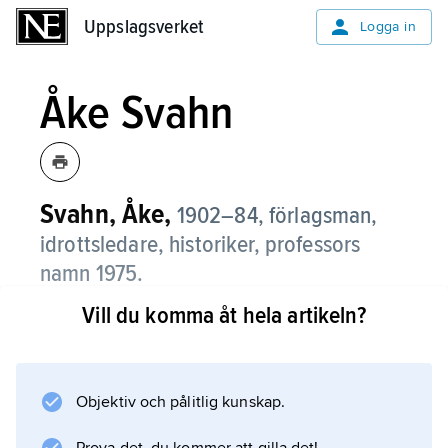
Uppslagsverket
Uppslagsverket
Logga in
Åke Svahn
Svahn, Åke,
1902–84, förlagsman,
idrottsledare, historiker, professors
namn 1975.
Vill du komma åt hela artikeln?
Åke Svahn var huvudredaktör för Nordisk
familjeboks sportlexikon, publicerat 1938–49.
Han var ordförande i Svenska roddförbundet
1945–50 och var en av initiativtagarna till
Objektiv och pålitlig kunskap.
Svenska korporationsidrottsförbundet, vars