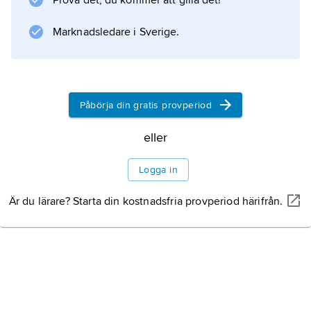
Prova det, du kommer att gilla det!
ledning han tillhörde 1947–66.
Marknadsledare i Sverige.
Information om artikeln
Påbörja din gratis provperiod
eller
Logga in
Är du lärare? Starta din kostnadsfria provperiod härifrån.