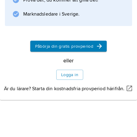
Prova det, du kommer att gilla det!
Norrland.
Marknadsledare i Sverige.
Information om artikeln
Påbörja din gratis provperiod
eller
Logga in
Är du lärare? Starta din kostnadsfria provperiod härifrån.