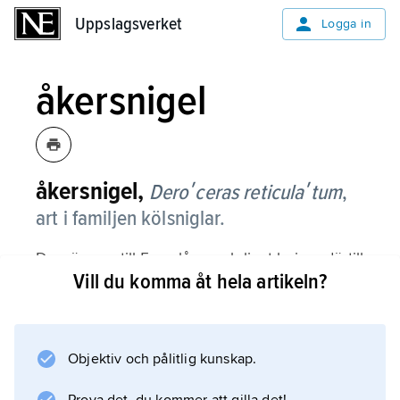
Uppslagsverket
Uppslagsverket
Logga in
åkersnigel
åkersnigel,
Deroʹceras reticulaʹtum
,
art i familjen kölsniglar.
Den är upp till 5 cm lång och ljust beige, därtill
Vill du komma åt hela artikeln?
oftast oregelbundet mörkt fläckig eller
nätmönstrad. Födan utgörs av bl.a. levande
växter, varför den kan uppträda som
skadegörare i trädgårdar och frilandsodlingar. I
Objektiv och pålitlig kunskap.
Sverige finns den norrut till mellersta