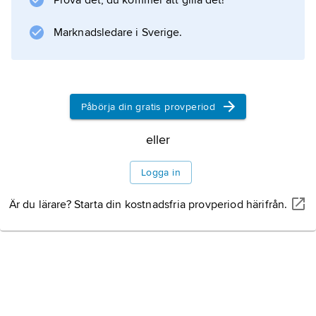
Prova det, du kommer att gilla det!
Djurliv
Marknadsledare i Sverige.
Naturskydd
Påbörja din gratis provperiod
eller
Information om artikeln
Logga in
Är du lärare? Starta din kostnadsfria provperiod härifrån.