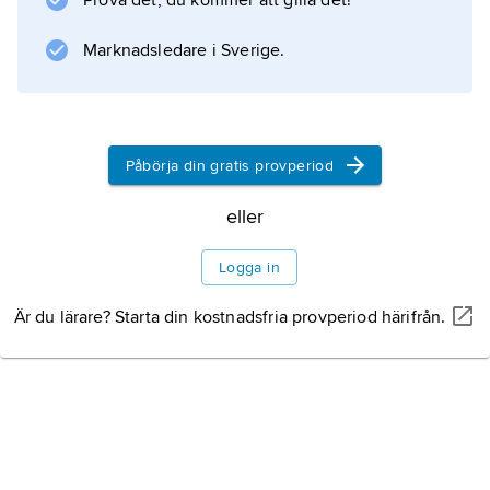
Prova det, du kommer att gilla det!
Marknadsledare i Sverige.
Information om artikeln
Påbörja din gratis provperiod
eller
Logga in
Är du lärare? Starta din kostnadsfria provperiod härifrån.