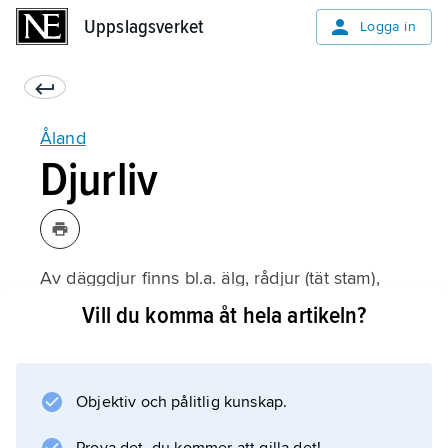
Uppslagsverket
Uppslagsverket
Logga in
Åland
Djurliv
Av däggdjur finns bl.a. älg, rådjur (tät stam),
rödräv, skogsmård, småvessla, ekorre,
Vill du komma åt hela artikeln?
skogshare och igelkott. Mårdhund,
vitsvanshjort och grävling har nyligen
invandrat. Utter och hermelin är numera
Objektiv och pålitlig kunskap.
mycket fåtaliga. Gråsäl är talrik, men även
vikare ses regelbundet.