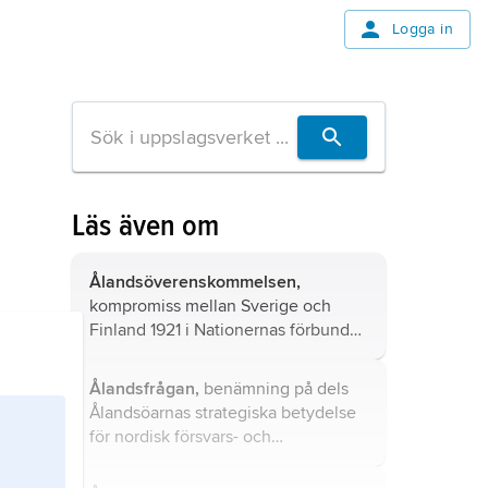
Logga in
Läs även om
Ålandsöverenskommelsen,
kompromiss mellan Sverige och
Finland 1921 i Nationernas förbund
(NF) i tvisten om Ålandsöarnas
nationella tillhörighet.
Ålandsfrågan,
benämning på dels
Ålandsöarnas strategiska betydelse
för nordisk försvars- och
säkerhetspolitik, dels konflikten
mellan Sverige och Finland 1917–21