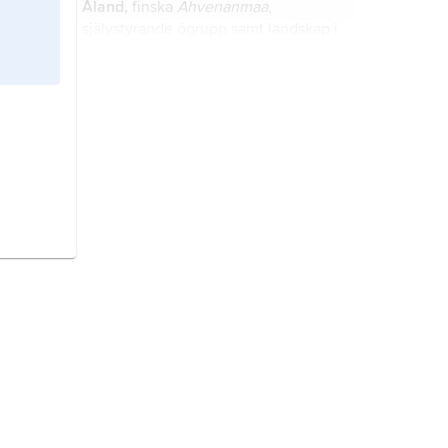
Åland,
finska
Ahvenanmaa
,
rörande öarnas nationella
självstyrande ögrupp samt landskap i
tillhörighet.
Östersjön, Finland.
Finland,
stat i Nordeuropa.
Östersjön,
avgränsat havsområde
(medelhav) i norra Europa som
genom Kattegatt och Skagerrak står
i förbindelse med Nordsjön och
Atlanten.
mellankrigstiden,
benämning på
perioden från slutet av första
världskriget i november 1918 till
utbrottet av andra världskriget i
september 1939.
Ryssland,
Ryska federationen
, stat i
norra Europa och Asien.
Sveriges socialdemokratiska