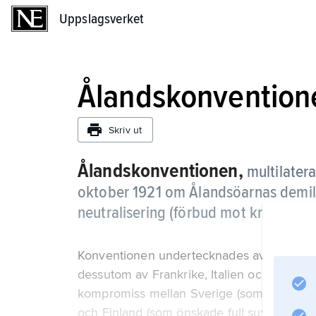
Uppslagsverket
Uppslagsverket
Ålandskonvention
Skriv ut
Ålandskonventionen,
multilater
oktober 1921 om Ålandsöarnas demilit
neutralisering (förbud mot krigshandl
Konventionen undertecknades av samtliga 
dessutom av Frankrike, Italien och Storbri
kompromiss mellan Sverige (som stödde å
och Finland (som önskade full suveränitet 