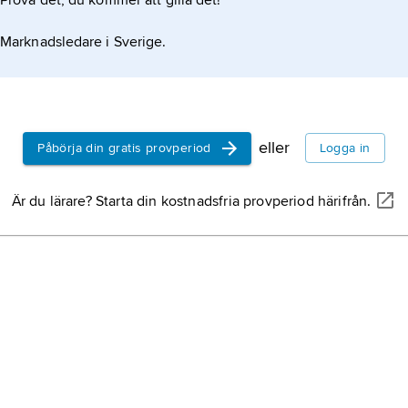
Prova det, du kommer att gilla det!
Marknadsledare i Sverige.
eller
Påbörja din gratis provperiod
Logga in
Är du lärare? Starta din kostnadsfria provperiod härifrån.