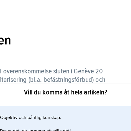
en
al överenskommelse sluten i Genève 20
arisering (bl.a. befästningsförbud) och
ingar).
Vill du komma åt hela artikeln?
östersjöländer utom sovjetstaten och Litauen,
tannien. Ålandskonventionen var del i en
Objektiv och pålitlig kunskap.
länningarnas önskan om förening med Sverige)
över öarna); se