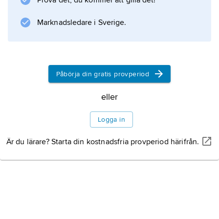
Prova det, du kommer att gilla det!
Marknadsledare i Sverige.
Påbörja din gratis provperiod
eller
Logga in
Är du lärare? Starta din kostnadsfria provperiod härifrån.