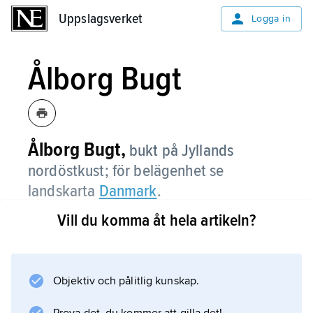
Uppslagsverket
Uppslagsverket
Logga in
Ålborg Bugt
Ålborg Bugt,
bukt på Jyllands
nordöstkust; för belägenhet se
landskarta
Danmark
.
Vill du komma åt hela artikeln?
Information om artikeln
Objektiv och pålitlig kunskap.