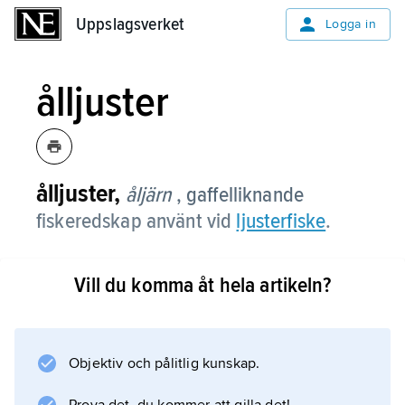
Uppslagsverket
Uppslagsverket
Logga in
ålljuster
ålljuster,
åljärn
, gaffelliknande
fiskeredskap använt vid
ljusterfiske
.
Vill du komma åt hela artikeln?
Information om artikeln
Objektiv och pålitlig kunskap.