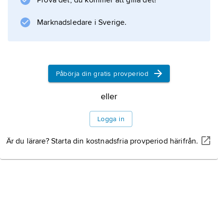
Prova det, du kommer att gilla det!
Marknadsledare i Sverige.
Påbörja din gratis provperiod
eller
Logga in
Är du lärare? Starta din kostnadsfria provperiod härifrån.