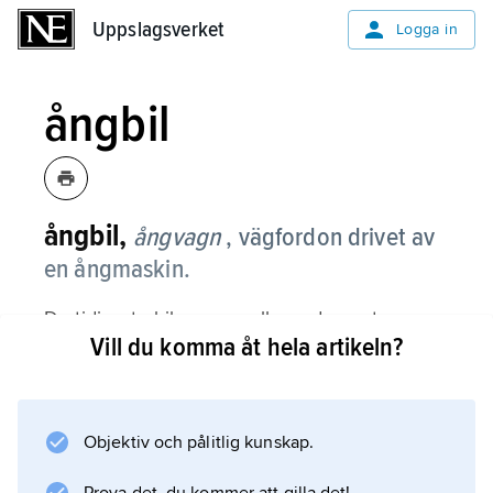
Uppslagsverket
Uppslagsverket
Logga in
ångbil
ångbil,
ångvagn
, vägfordon drivet av
en ångmaskin.
De tidigaste bilarna var alla av denna typ,
Vill du komma åt hela artikeln?
såsom det dragfordon för artilleripjäser som
fransmannen Nicolas-Joseph Cugnot
konstruerade 1769 och den ångbuss för
passagerarbefordran som britten Richard
Objektiv och pålitlig kunskap.
Trevithick byggde 1801. Under 1800-talet