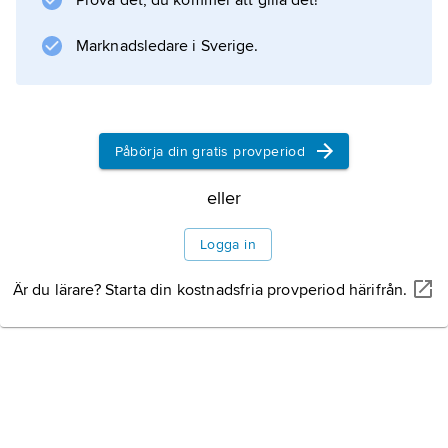
Prova det, du kommer att gilla det!
producerades framför allt i Storbritannien och
Frankrike ett flertal ångbilar. Den första
Marknadsledare i Sverige.
svenska ångbilen tillverkades 1892 av
bröderna
Påbörja din gratis provperiod
Information om artikeln
eller
Logga in
Är du lärare? Starta din kostnadsfria provperiod härifrån.