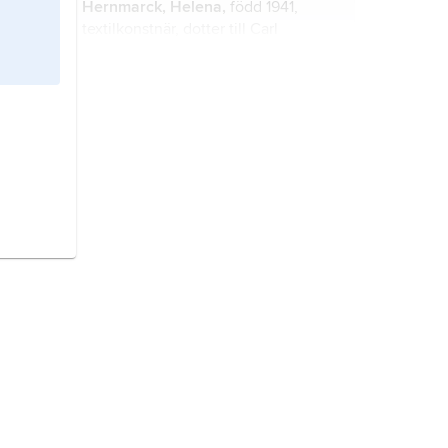
Hernmarck, Helena,
född 1941,
Håtuna i Uppland.
textilkonstnär, dotter till Carl
Hernmarck.
dagbok,
vanligtvis anteckningar
förda dag för dag om händelser som
skribenten blivit indragen i eller
vittne till, om det dagliga livets
göromål eller kanske om
Mo, Johanna,
född 1976, författare.
antecknarens inre utveckling.
Torén, Märta,
1925–57,
skådespelerska, huvudsakligen
verksam i USA och Italien.
Österlund, Helena,
född 1978,
författare.
Cruls
,
Gastão,
1888–1958,