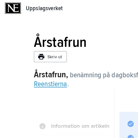
Uppslagsverket
Uppslagsverket
Årstafrun
Skriv ut
Årstafrun,
benämning på dagboksf
Reenstierna
.
Information om artikeln