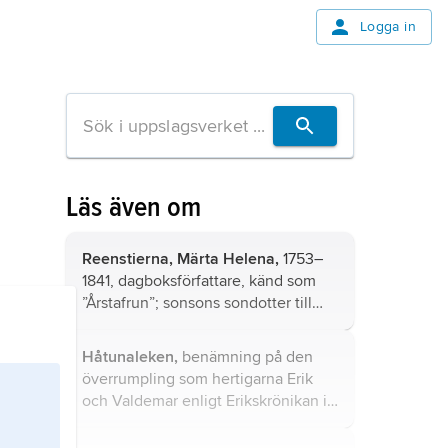
Logga in
Läs även om
Reenstierna, Märta Helena,
1753–
1841, dagboksförfattare, känd som
”Årstafrun”; sonsons sondotter till
Jakob Momma.
Håtunaleken,
benämning på den
överrumpling som hertigarna Erik
och Valdemar enligt Erikskrönikan i
september 1306 företog mot sin bror
kung Birger Magnusson på gården