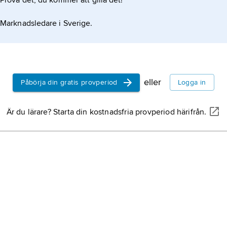
Prova det, du kommer att gilla det!
Marknadsledare i Sverige.
eller
Påbörja din gratis provperiod
Logga in
Är du lärare? Starta din kostnadsfria provperiod härifrån.