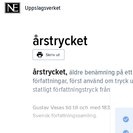
Uppslagsverket
Uppslagsverket
årstrycket
Skriv ut
årstrycket,
äldre benämning på ett 
författningar, först använd om tryck 
statligt författningstryck från och me
Gustav Vasas tid till och med 1833. År 1825 
Svensk författningssamling.