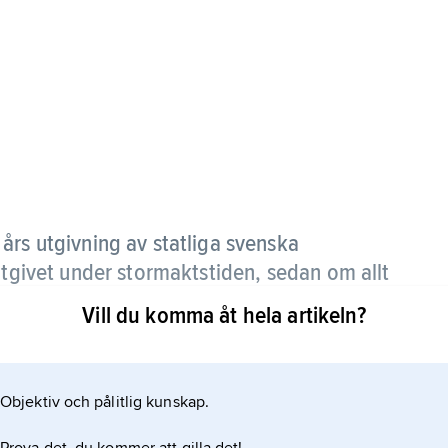
års utgivning av statliga svenska
utgivet under stormaktstiden, sedan om allt
d
Vill du komma åt hela artikeln?
började författningarna i stället publiceras i serien
Objektiv och pålitlig kunskap.