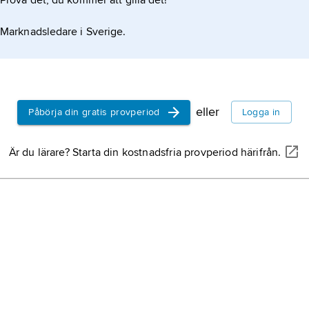
Prova det, du kommer att gilla det!
Marknadsledare i Sverige.
eller
Påbörja din gratis provperiod
Logga in
Är du lärare? Starta din kostnadsfria provperiod härifrån.