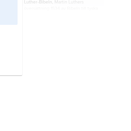
Luther-Bibeln,
Martin Luthers
översättning 1534 av Bibeln till tyska
från grundspråken.
riksregistratur,
de i tidsföljd
ordnade avskrifterna av skrivelser
från det svenska rikskansliet
(Kunglig Majestäts kansli) från och
med
bärande träd,
benämning i äldre
svenska lagar på fruktbärande träd.