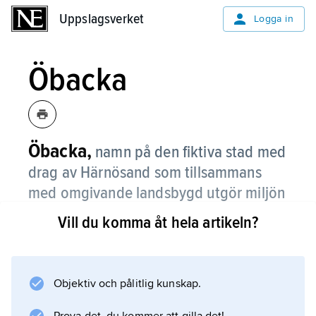
Uppslagsverket
Uppslagsverket
Logga in
Öbacka
Öbacka,
namn på den fiktiva stad med
drag av Härnösand som tillsammans
med omgivande landsbygd utgör miljön
i en rad novellsamlingar och romaner av
Vill du komma åt hela artikeln?
Ludvig Nordström, från ”Borgare”
(1909) till ”Planeten Markattan” (1937).
Objektiv och pålitlig kunskap.