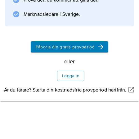
Prova det, du kommer att gilla det!
Information om artikeln
Marknadsledare i Sverige.
Påbörja din gratis provperiod
eller
Logga in
Är du lärare? Starta din kostnadsfria provperiod härifrån.