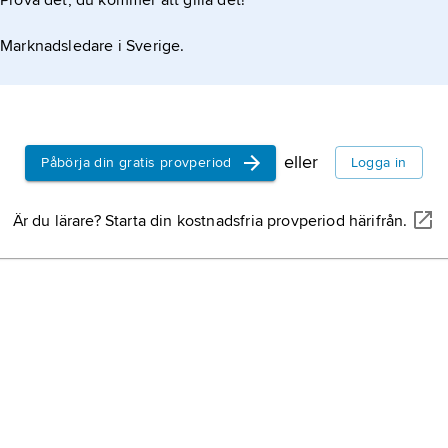
Prova det, du kommer att gilla det!
Marknadsledare i Sverige.
eller
Påbörja din gratis provperiod
Logga in
Är du lärare? Starta din kostnadsfria provperiod härifrån.