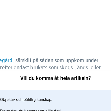
egård
, särskilt på sådan som uppkom under
ärefter endast brukats som skogs-, ängs- eller
Vill du komma åt hela artikeln?
ossila kulturlandskap, med odlingsrösen,
.
Objektiv och pålitlig kunskap.