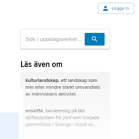
Logga in
Läs även om
kulturlandskap,
ett landskap som
mer eller mindre starkt omvandlats
av människans aktivitet.
enskifte,
benämning på det
skiftessystem för jord som började
genomföras i Sverige i slutet av
1700-talet och början av 1800-talet.