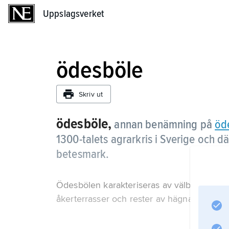
Uppslagsverket
Uppslagsverket
ödesböle
Skriv ut
ödesböle,
annan benämning på
öd
1300-talets agrarkris i Sverige och d
betesmark.
Ödesbölen karakteriseras av välbevarade f
åkerterrasser och rester av hägnadssystem