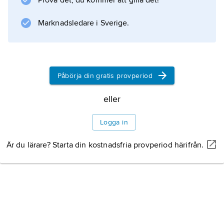
Prova det, du kommer att gilla det!
Marknadsledare i Sverige.
Påbörja din gratis provperiod
eller
Logga in
Är du lärare? Starta din kostnadsfria provperiod härifrån.