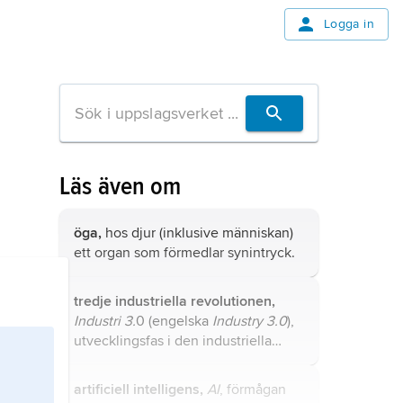
Logga in
Läs även om
öga,
hos djur (inklusive människan)
ett organ som förmedlar synintryck.
tredje industriella revolutionen,
Industri 3.
0 (engelska
Industry 3.0
),
utvecklingsfas i den industriella
revolutionen som kännetecknas av
datorutveckling, digitalisering och
artificiell intelligens,
AI
, förmågan
automation.