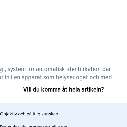
ng
, system för automatisk identifikation där
tar in i en apparat som belyser ögat och med
dar näthinnans karakteristiska mönster av
Vill du komma åt hela artikeln?
en som lagrats i en dator. Om mönstren
Objektiv och pålitlig kunskap.
t t.ex. öppna en dörr.