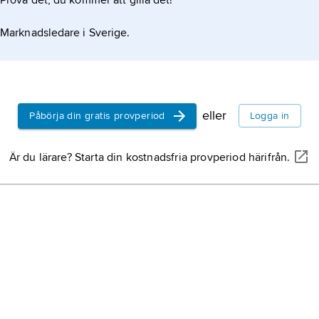
Prova det, du kommer att gilla det!
Marknadsledare i Sverige.
eller
Påbörja din gratis provperiod
Logga in
Är du lärare? Starta din kostnadsfria provperiod härifrån.