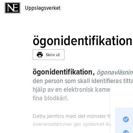
Uppslagsverket
Uppslagsverket
ögonidentifikation
Skriv ut
ögonidentifikation,
ögonavläsni
den person som skall identifieras tit
hjälp av en elektronisk kamera avbil
fina blodkärl.
Detta jämförs med det mönster för person
överensstämmer ger systemet klartecken at