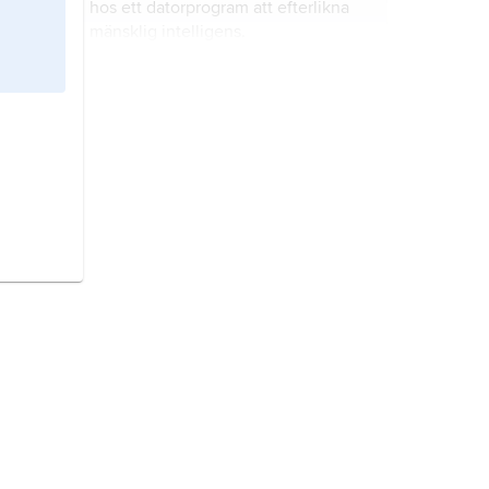
hos ett datorprogram att efterlikna
mänsklig intelligens.
heraldik
, vetenskap om
sköldemärken och deras tillbehör.
digitalisering,
ursprungligen
omvandling av information från
analog till digital representation,
numera även allmänt om
övergången till ett digitalt
television,
TV
,
teve
, metod att
informationssamhälle.
överföra rörliga bilder med ljud.
elektronmikroskop,
en grupp av
instrument som på olika sätt kan
avbilda föremål i mycket stark
förstoring.
mobiltelefoni,
radiosystem som