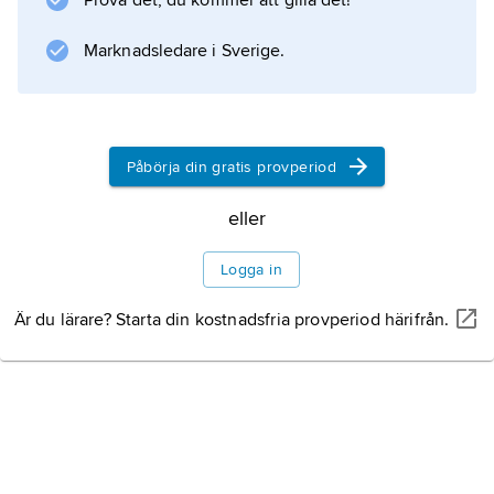
Prova det, du kommer att gilla det!
livnär sig av ryggradslösa djur. Vid
temperaturer under 5 °C går den i dvala.
Marknadsledare i Sverige.
Information om artikeln
Påbörja din gratis provperiod
eller
Logga in
Är du lärare? Starta din kostnadsfria provperiod härifrån.