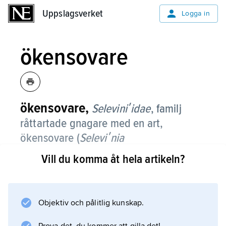
Uppslagsverket
Uppslagsverket
Logga in
ökensovare
ökensovare,
Seleviniʹidae
,
familj
råttartade gnagare med en art,
ökensovare (
Seleviʹnia
betpakdalaeʹnsis
) i öknar väster och
Vill du komma åt hela artikeln?
norr om Balchasjsjön i östra Kazakstan.
Den är 7,5–9,5 cm lång, med 6–8 cm lång
svans därtill. Den har mycket tät, grå päls med
Objektiv och pålitlig kunskap.
vitt på undersidan. Arten är mest nattaktiv och