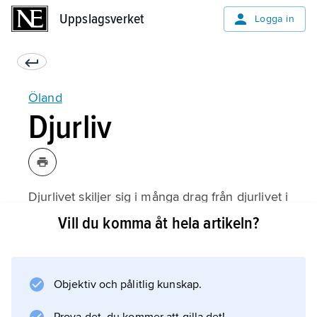
Uppslagsverket
Uppslagsverket
Logga in
Öland
Djurliv
Djurlivet skiljer sig i många drag från djurlivet i
övriga landskap; mest påtagligt är det i
Vill du komma åt hela artikeln?
småkrypsfaunan, men även fågellivet är
säreget och rikt. Totalt har det observerats
mer än 380 fågelarter, varav åtminstone 145
Objektiv och pålitlig kunskap.
häckar regelbundet. Under vår och höst
passerar stora mängder flyttfåglar, varvid även