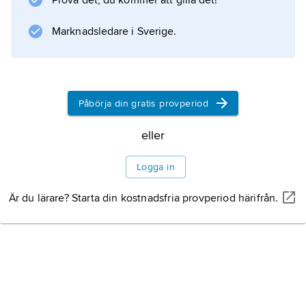
Prova det, du kommer att gilla det!
många rariteter observeras.
Marknadsledare i Sverige.
Information om artikeln
Påbörja din gratis provperiod
eller
Logga in
Är du lärare? Starta din kostnadsfria provperiod härifrån.