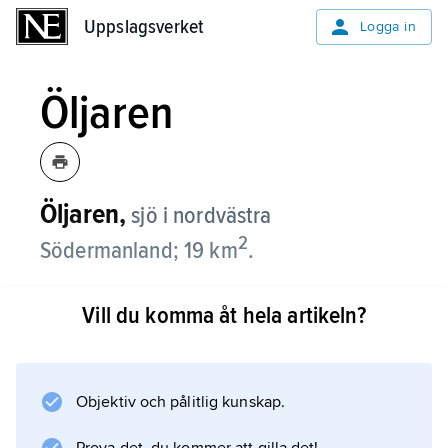
Uppslagsverket
Uppslagsverket
Logga in
Öljaren
Öljaren,
sjö i nordvästra
2
Södermanland; 19 km
.
Ö. ligger 23 m ö.h. och avvattnas norrut till
Vill du komma åt hela artikeln?
Hjälmaren. Vattnet är mycket näringsrikt.
Objektiv och pålitlig kunskap.
Information om artikeln