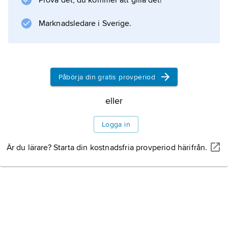
Prova det, du kommer att gilla det!
Marknadsledare i Sverige.
Påbörja din gratis provperiod
eller
Logga in
Är du lärare? Starta din kostnadsfria provperiod härifrån.