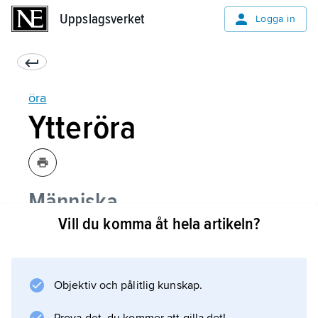
Uppslagsverket
Uppslagsverket
Logga in
öra
Ytteröra
Människa
Vill du komma åt hela artikeln?
Andra djur
Objektiv och pålitlig kunskap.