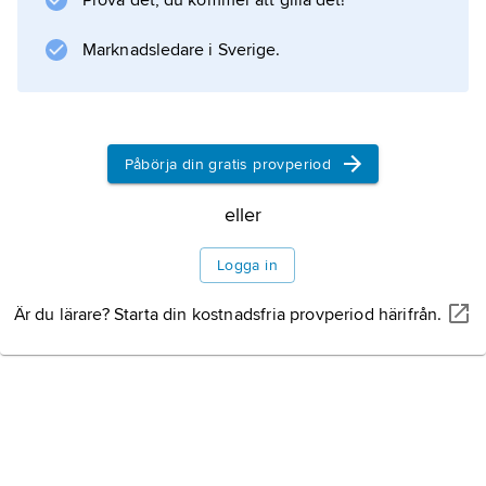
Information om artikeln
Prova det, du kommer att gilla det!
Marknadsledare i Sverige.
Påbörja din gratis provperiod
eller
Logga in
Är du lärare? Starta din kostnadsfria provperiod härifrån.