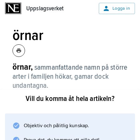
Uppslagsverket
Uppslagsverket
Logga in
örnar
örnar,
sammanfattande namn på större
arter i familjen hökar, gamar dock
undantagna.
Vill du komma åt hela artikeln?
Örnar är oftast stora, bredvingade och
bredstjärtade rovfåglar. Många har
övervägande brun fjäderdräkt, men en del har
vit undersida, och hos några är stjärten
Objektiv och pålitlig kunskap.
tvärbandad i ljust och mörkt.