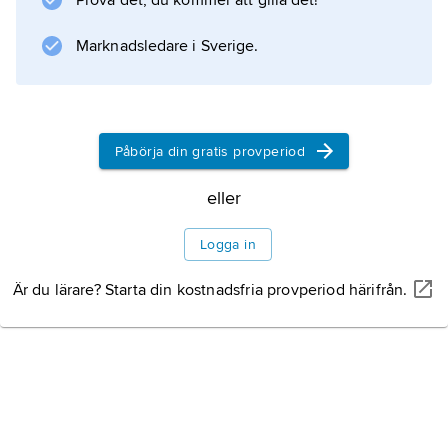
Prova det, du kommer att gilla det!
Kulturhistoria
Marknadsledare i Sverige.
Heraldik
Påbörja din gratis provperiod
eller
Information om artikeln
Logga in
Är du lärare? Starta din kostnadsfria provperiod härifrån.