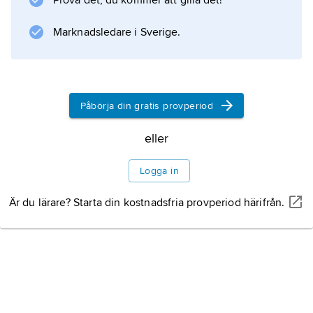
Prova det, du kommer att gilla det!
Marknadsledare i Sverige.
Påbörja din gratis provperiod
eller
Logga in
Är du lärare? Starta din kostnadsfria provperiod härifrån.