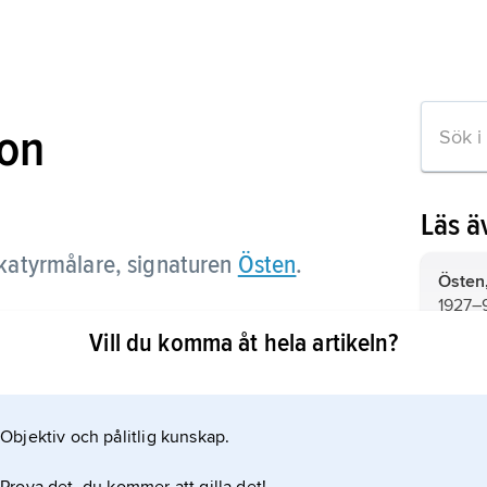
son
Läs 
katyrmålare, signaturen
Östen
.
Östen
1927–9
Vill du komma åt hela artikeln?
Östen
ikeln
Östen
Objektiv och pålitlig kunskap.
Skövde