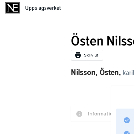
Uppslagsverket
Uppslagsverket
Östen Nils
Skriv ut
Nilsson, Östen,
kari
Information om art