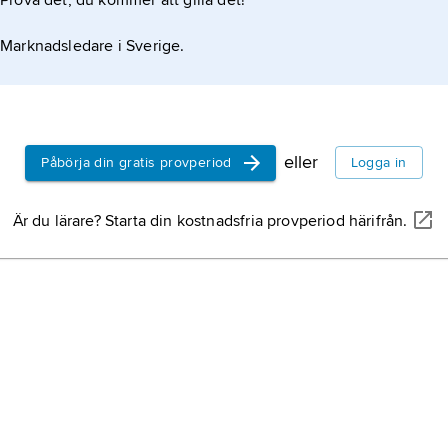
Prova det, du kommer att gilla det!
Östen
urspru
Marknadsledare i Sverige.
fornvä
norsk
möjlig
Nilss
härled
Håven
och ef
eller
Påbörja din gratis provperiod
Logga in
sten
.
Warne
sångar
Är du lärare? Starta din kostnadsfria provperiod härifrån.
textför
Bergst
astron
38; son
Erik B
Nilsso
skulpt