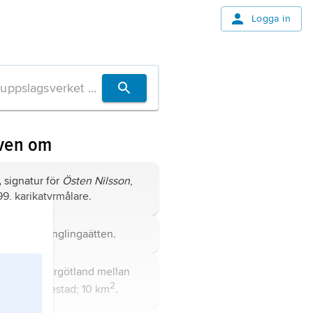
Logga in
även om
,
signatur för
Östen Nilsson
,
9, karikatyrmålare.
,
kung av Ynglingaätten.
,
sjö i Västergötland mellan
2
 och Mariestad; 10 km
.