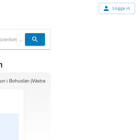
Logga in
m
 i Bohuslän (Västra
 Uppland
.
ommun i
ebro län)