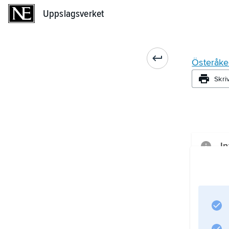
Uppslagsverket
Uppslagsverket
Österåke
Skri
In