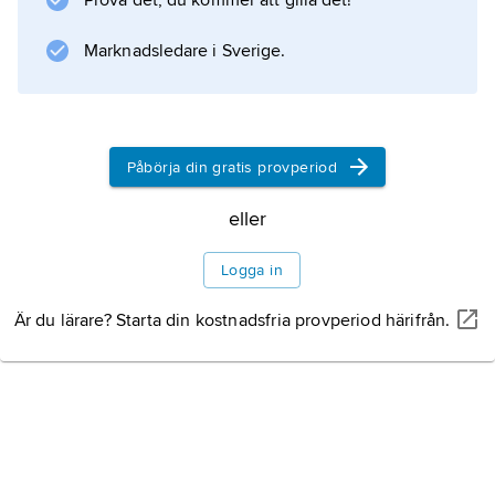
Prova det, du kommer att gilla det!
Växtliv
Marknadsledare i Sverige.
Djurliv
Kulturlandskap
Påbörja din gratis provperiod
eller
Logga in
Information om artikeln
Är du lärare? Starta din kostnadsfria provperiod härifrån.