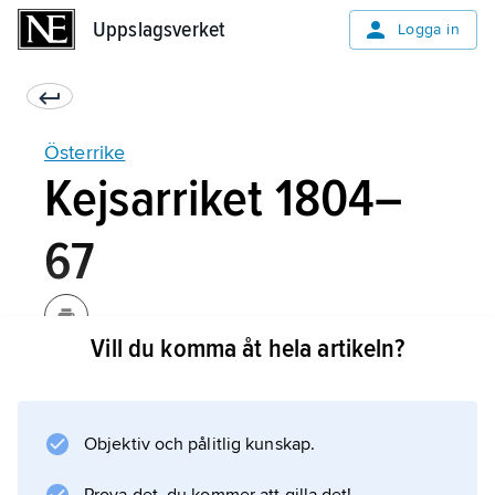
Uppslagsverket
Uppslagsverket
Logga in
Österrike
Kejsarriket 1804–
67
Vill du komma åt hela artikeln?
Österrikes engagemang i det tredje
koalitionskriget ledde till nya motgångar:
Napoleon intog Wien och vann en avgörande
Objektiv och pålitlig kunskap.
seger över ryssar och österrikare i det så
kallade trekejsarslaget vid