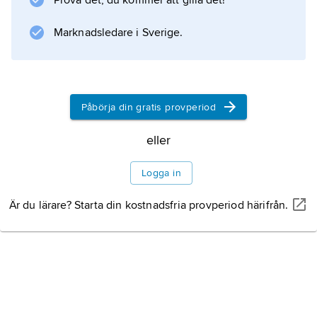
Prova det, du kommer att gilla det!
Austerlitz
Marknadsledare i Sverige.
2 december 1805. I freden i Pressburg
(Bratislava) samma år tvangs Österrike lämna
Venedig, Istrien och Dalmatien till det av
Napoleon
Påbörja din gratis provperiod
eller
Information om artikeln
Logga in
Är du lärare? Starta din kostnadsfria provperiod härifrån.